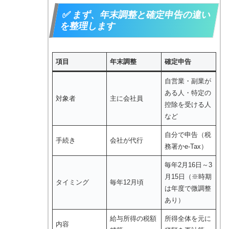
✅ まず、年末調整と確定申告の違い
を整理します
項目
年末調整
確定申告
自営業・副業が
ある人・特定の
対象者
主に会社員
控除を受ける人
など
自分で申告（税
手続き
会社が代行
務署かe-Tax）
毎年2月16日～3
月15日（※時期
タイミング
毎年12月頃
は年度で微調整
あり）
給与所得の税額
所得全体を元に
内容