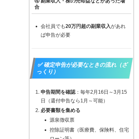
④ 副業収入・株の売却益などがあった場
合
会社員でも
20万円超の副業収入
があれ
ば申告が必要
✅ 確定申告が必要なときの流れ（ざ
っくり）
申告期間を確認
：毎年2月16日～3月15
日（還付申告なら1月～可能）
必要書類を集める
源泉徴収票
控除証明書（医療費、保険料、住宅
ローン等）