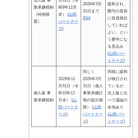
法人版 事
月31日（令
2026年3月
緩和され、
業承継税制
和9年12月
31日まで
贈与の直前
（特例措
末） (
山田
(
Dir
)
に役員就任
置）
パートナー
していれば
ズ
)
よい、とい
う要件にな
る見込み
(
山田パー
トナーズ
)
同じく
同様に緩和
2028年12
2026年3月
が検討され
月31日（令
31日（個人
ているが、
個人版 事
和10年12
事業承継計
法人版と比
業承継税制
月末） (
山
画の提出期
べて議論の
田パートナ
限） (
山田
余地あり
ーズ
)
パートナー
(
山田パー
ズ
)
トナーズ
)