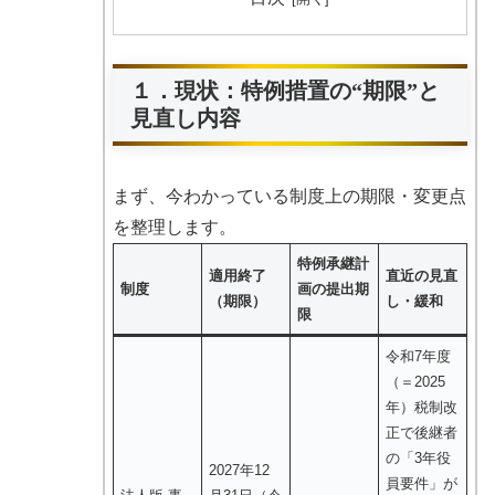
１．現状：特例措置の“期限”と
見直し内容
まず、今わかっている制度上の期限・変更点
を整理します。
特例承継計
適用終了
直近の見直
制度
画の提出期
（期限）
し・緩和
限
令和7年度
（＝2025
年）税制改
正で後継者
の「3年役
2027年12
員要件」が