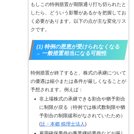
もしこの特例措置が期限通り打ち切られたと
したら、どういう影響があるかを把握してお
く必要があります。以下の点が主な変化リス
クです。
(1) 特例の恩恵が受けられなくなる
→ 一般措置相当になる可能性
特例措置が終了すると、株式の承継について
の優遇は縮小または条件が厳しくなることが
予想されます。例えば：
非上場株式の承継できる割合や猶予割合
に制限が戻る（特例では株式数制限や猶
予割合の制限緩和がなされていたため）
(
辻・本郷 税理士法人
)
雇用確保要件や事業継続要件などが厳し