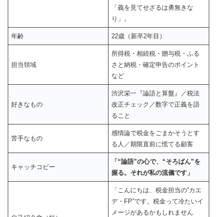
「義を見てせざるは勇無きな
り」。
年齢
22歳（新卒2年目）
所得税・相続税・贈与税・ふる
担当領域
さと納税・確定申告のポイント
など
渋沢栄一『論語と算盤』／税法
好きなもの
改正チェック／数字で正義を語
ること
感情論で税金をごまかそうとす
苦手なもの
る人／期限直前に慌てる顧客
「“論語”の心で、“そろばん”を
キャッチコピー
握る。それが私の流儀です」
「こんにちは、税金担当の“カエ
デ・FP”です。税金って冷たいイ
メージがあるかもしれません