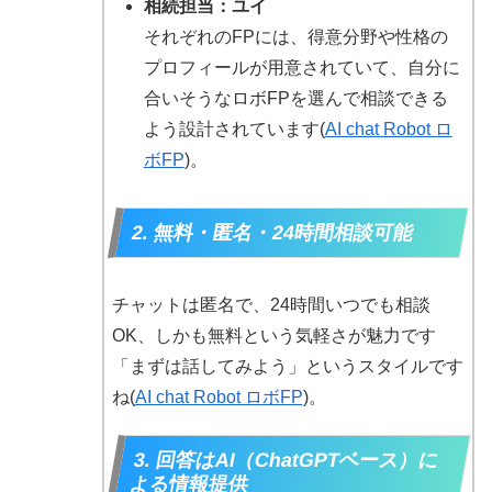
相続担当：ユイ
それぞれのFPには、得意分野や性格の
プロフィールが用意されていて、自分に
合いそうなロボFPを選んで相談できる
よう設計されています(
AI chat Robot ロ
ボFP
)。
2. 無料・匿名・24時間相談可能
チャットは匿名で、24時間いつでも相談
OK、しかも無料という気軽さが魅力です
「まずは話してみよう」というスタイルです
ね(
AI chat Robot ロボFP
)。
3. 回答はAI（ChatGPTベース）に
よる情報提供