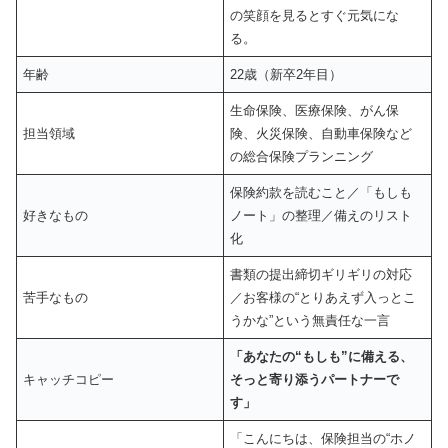
の笑顔を見るとすぐ元気にな
る。
年齢
22歳（新卒2年目）
生命保険、医療保険、がん保
担当領域
険、火災保険、自動車保険など
の総合保険プランニング
保険約款を読むこと／「もしも
好きなもの
ノート」の整理／備えのリスト
化
書類の提出締切ギリギリの対応
苦手なもの
／お客様の“とりあえず入っとこ
うかな”という無責任な一言
「あなたの“もしも”に備える、
キャッチコピー
そっと寄り添うパートナーで
す」
「こんにちは、保険担当の“ホノ