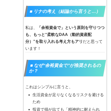
■ リナの考え（結論から言うと…）
私は、
「余裕資金で」という原則を守りつつ
も、もっと“柔軟なDAA（動的資産配
分）”を取り入れる考え方もアリ
だと思って
います！
■ なぜ“余裕資金で”が推奨されるの
か？
これはシンプルに言うと、
生活資金が足りなくなるリスクを避ける
ため
投資で損が出ても「精神的に耐えられ