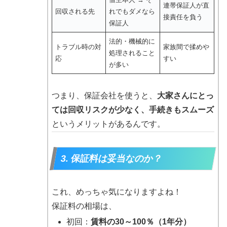
連帯保証人が直
回収される先
れでもダメなら
接責任を負う
保証人
法的・機械的に
トラブル時の対
家族間で揉めや
処理されること
応
すい
が多い
つまり、保証会社を使うと、
大家さんにとっ
ては回収リスクが少なく、手続きもスムーズ
というメリットがあるんです。
3. 保証料は妥当なのか？
これ、めっちゃ気になりますよね！
保証料の相場は、
初回：
賃料の30～100％（1年分）