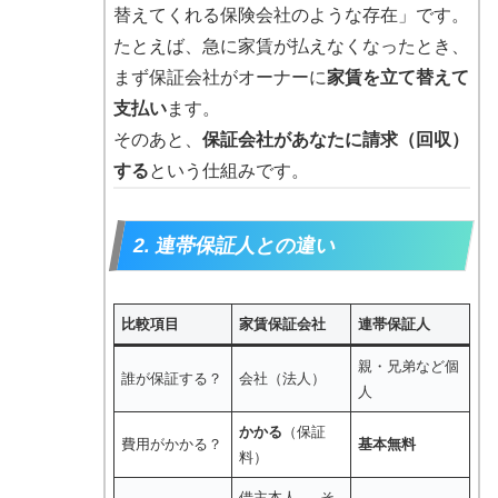
替えてくれる保険会社のような存在」です。
たとえば、急に家賃が払えなくなったとき、
まず保証会社がオーナーに
家賃を立て替えて
支払い
ます。
そのあと、
保証会社があなたに請求（回収）
する
という仕組みです。
2. 連帯保証人との違い
比較項目
家賃保証会社
連帯保証人
親・兄弟など個
誰が保証する？
会社（法人）
人
かかる
（保証
費用がかかる？
基本無料
料）
借主本人 → そ