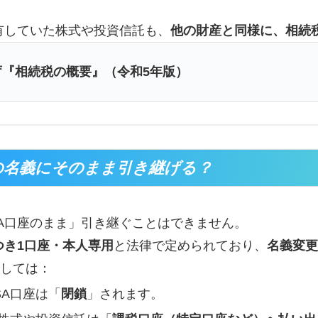
保有していた株式や投資信託も、
他の財産と同様に、相続
庁『相続税の概要』（令和5年版）
の名義にそのまま引き継げる？
SA口座のまま」引き継ぐことはできません。
つき1口座・本人専用
と法律で定められており、
名義変更
しては：
SA口座は「
閉鎖
」されます。