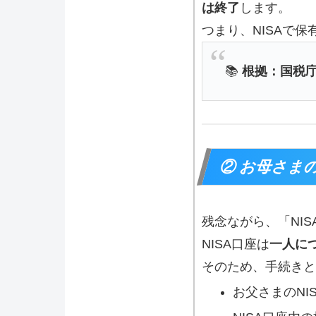
は終了
します。
つまり、NISAで
📚
根拠：国税
② お母さま
残念ながら、「NI
NISA口座は
一人に
そのため、手続きと
お父さまのNI