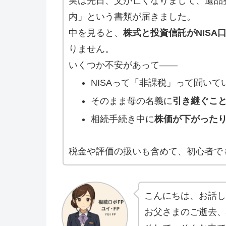
実は先日、父が亡くなりまして、遺品
内」という書類が届きました。
中を見ると、
株式と投資信託がNISA
りません。
いくつか不安があって――
NISAって「非課税」って聞いて
そのまま母の名義に
引き継ぐこ
相続手続き中に
株価が下がった
税金や評価の扱いも含めて、初心者で
こんにちは、お話し
お父さまのご逝去、