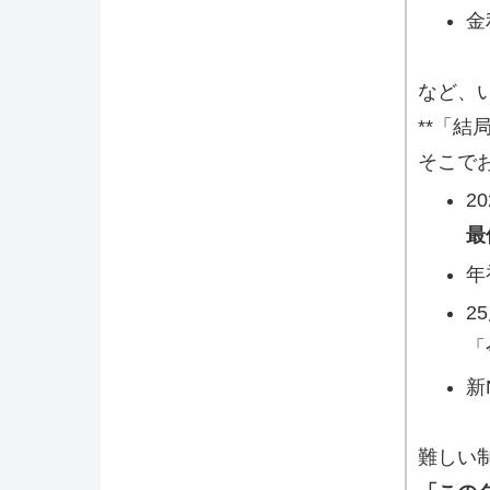
金
など、
**「
そこで
2
最
年
2
「
新
難しい