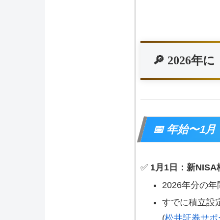
🔎 202
📅 年始〜1月
✅
1月1日：新NI
2026年分の
すでに積立設
(
松井証券サポ