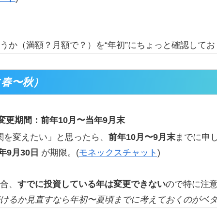
うか（満額？月額で？）を“年初”にちょっと確認してお
に春〜秋）
関変更期間：前年10月〜当年9月末
関を変えたい」と思ったら、
前年10月〜9月末
までに申し
6年9月30日
が期限。(
モネックスチャット
)
場合、
すでに投資している年は変更できない
ので特に注
けるか見直すなら年初〜夏頃までに考えておくのがベ