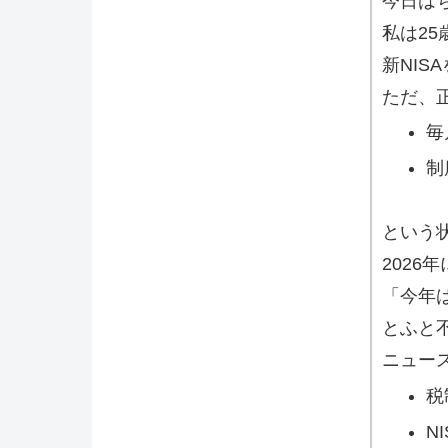
今日は
私は2
新NI
ただ、
毎
制
という
2026
「今年
とふと
ニュー
税
N