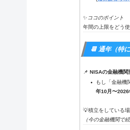
✨
ココのポイント
年間の上限をどう使
📆 通年（特
📌
NISAの金融機
もし「金融機
年10月〜202
💡積立をしている
（今の金融機関で続