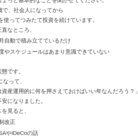
ちょっと基本的なことを聞かせてください。
5歳で、社会人になってから
SAを使ってつみたて投資を続けています。
正直なところ、
月自動で積み立てているだけ
度やスケジュールはあまり意識できていない
状態です。
年になって、
は資産運用的に何を押さえておけばいい年なんだろう？
不安になりました。
スを見ると、
制改正
ISAやiDeCoの話