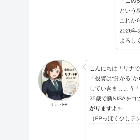
「この
という
これか
2026
よろし
こんにちは！リナで
「投資は“分かる”
していきましょう！
25歳で新NISA
リナ・FP
がります
よ✨
（FPっぽく少しテ