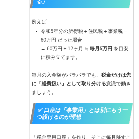
る」
例えば：
令和5年分の所得税＋住民税＋事業税＝
60万円 だった場合
→ 60万円 ÷ 12ヶ月 ≒
毎月5万円
を目安
に積み立てます。
毎月の入金額がバラバラでも、
税金だけは先
に「経費扱い」として取り分ける
意識で動き
ましょう。
✅ 口座は「事業用」とは別にもう一
つ設けるのが理想
「税金専用口座」を作り、そこに毎月移すこ